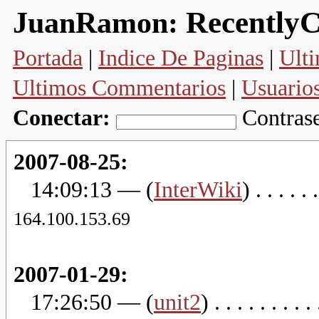
Recently
JuanRamon:
Portada
|
Indice De Paginas
|
Ulti
Ultimos Commentarios
|
Usuario
Conectar:
Contras
2007-08-25:
14:09:13
— (
InterWiki
) . . . . . 
164.100.153.69
2007-01-29:
17:26:50
— (
unit2
) . . . . . . . . .