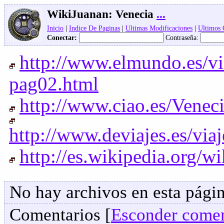
WikiJuanan:
Venecia
...
Inicio
|
Indice De Paginas
|
Ultimas Modificaciones
|
Ultimos
Conectar:
Contraseña:
http://www.elmundo.es/v
pag02.html
http://www.ciao.es/Vene
http://www.deviajes.es/
http://es.wikipedia.org/w
No hay archivos en esta págin
Comentarios [
Esconder comen