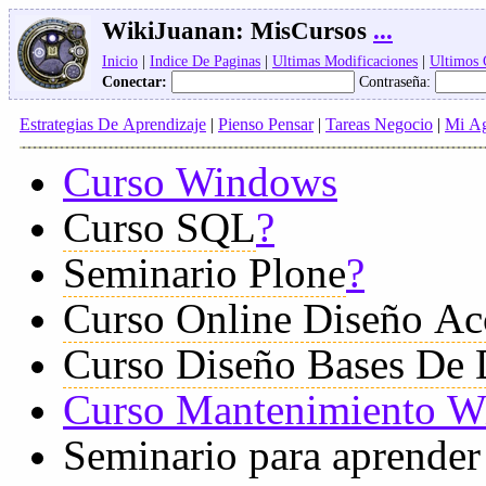
WikiJuanan:
MisCursos
...
Inicio
|
Indice De Paginas
|
Ultimas Modificaciones
|
Ultimos
Conectar:
Contraseña:
Estrategias De Aprendizaje
|
Pienso Pensar
|
Tareas Negocio
|
Mi A
Curso Windows
Curso SQL
?
Seminario Plone
?
Curso Online Diseño Ac
Curso Diseño Bases De 
Curso Mantenimiento 
Seminario para aprender 