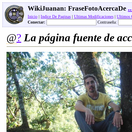
WikiJuanan:
FraseFotoAcercaDe
..
Inicio
|
Indice De Paginas
|
Ultimas Modificaciones
|
Ultimos
Conectar:
Contraseña:
@
?
La página fuente de acc