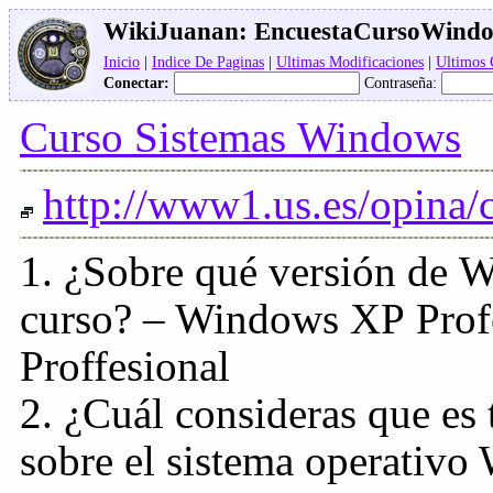
WikiJuanan:
EncuestaCursoWind
Inicio
|
Indice De Paginas
|
Ultimas Modificaciones
|
Ultimos
Conectar:
Contraseña:
Curso Sistemas Windows
http://www1.us.es/opina/
1. ¿Sobre qué versión de W
curso? – Windows XP Prof
Proffesional
2. ¿Cuál consideras que es
sobre el sistema operativo