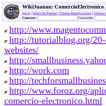
WikiJuanan:
ComercioElectronico
Inicio
|
Indice De Paginas
|
Ultimas Modificaciones
|
Ultimos
Conectar:
Contraseña:
http://www.magentocomm
http://tutorialblog.org/2
websites/
http://smallbusiness.yah
http://work.com
http://techforsmallbusines
http://www.foroz.org/apli
comercio-electronico.html