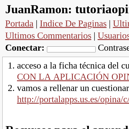
tutoriaop
JuanRamon:
Portada
|
Indice De Paginas
|
Ulti
Ultimos Commentarios
|
Usuario
Conectar:
Contras
acceso a la ficha técnica del c
CON LA APLICACIÓN OPI
vamos a rellenar un cuestiona
http://portalapps.us.es/opina/