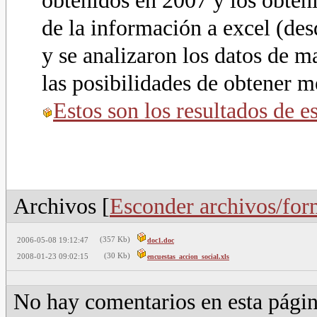
obtenidos en 2007 y los obten
de la información a excel (des
y se analizaron los datos de 
las posibilidades de obtener m
Estos son los resultados de es
Archivos [
Esconder archivos/for
(357 Kb)
2006-05-08 19:12:47
doc1.doc
(30 Kb)
2008-01-23 09:02:15
encuestas_accion_social.xls
No hay comentarios en esta págin