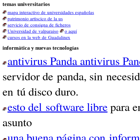
temas universitarios
mapa interactivo de universidades españolas
patrimonio artiscico de la us
servicio de consigna de ficheros
Universidad de valparaiso
o aquí
cursos en la web de Guadalinex
informática y nuevas tecnologías
antivirus Panda antivirus Pa
servidor de panda, sin necesid
en tú disco duro.
esto del software libre
para e
asunto
una buena página con informa