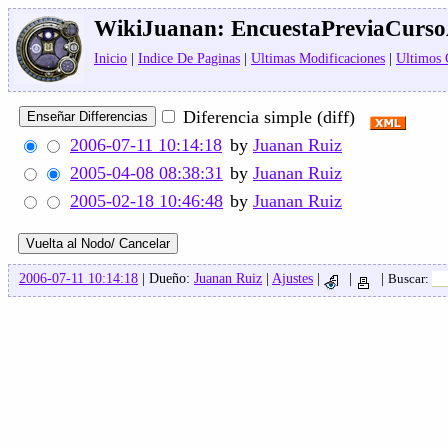
WikiJuanan:
EncuestaPreviaCurs
Inicio
|
Indice De Paginas
|
Ultimas Modificaciones
|
Ultimos
Diferencia simple (diff)
2006-07-11 10:14:18
by
Juanan Ruiz
2005-04-08 08:38:31
by
Juanan Ruiz
2005-02-18 10:46:48
by
Juanan Ruiz
2006-07-11 10:14:18
| Dueño:
Juanan Ruiz
|
Ajustes
|
|
|
Buscar: