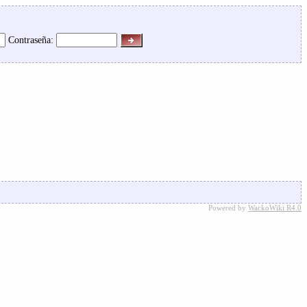
Contraseña:
Powered by
WackoWiki R4.0