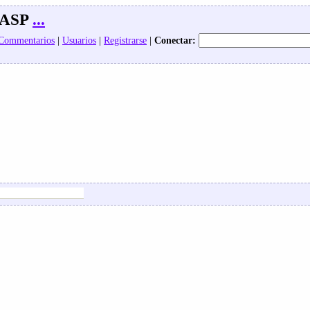
oASP
...
 Commentarios
|
Usuarios
|
Registrarse
|
Conectar: