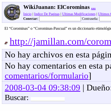
WikiJuanan:
ElCorominas
...
Inicio
|
Indice De Paginas
|
Ultimas Modificaciones
|
Ultimos
Conectar:
Contraseña:
El “Corominas” o “
Corominas-Pascual
” es un diccionario etimológi
http://jamillan.com/coro
No hay archivos en esta págin
No hay comentarios en esta pa
comentarios/formulario
]
2008-03-04 09:38:09
| Dueño
Buscar: