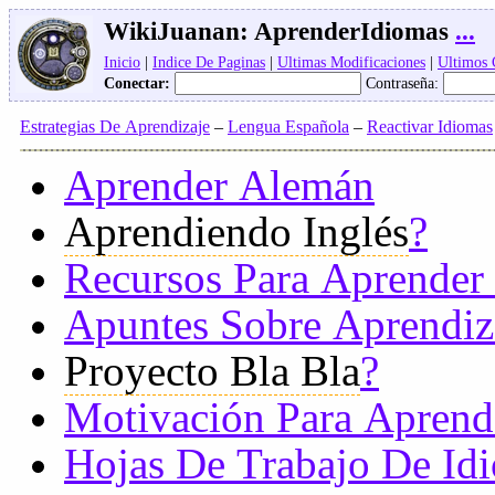
WikiJuanan:
AprenderIdiomas
...
Inicio
|
Indice De Paginas
|
Ultimas Modificaciones
|
Ultimos
Conectar:
Contraseña:
Estrategias De Aprendizaje
–
Lengua Española
–
Reactivar Idiomas
Aprender Alemán
Aprendiendo Inglés
?
Recursos Para Aprender
Apuntes Sobre Aprendiz
Proyecto Bla Bla
?
Motivación Para Aprend
Hojas De Trabajo De Id